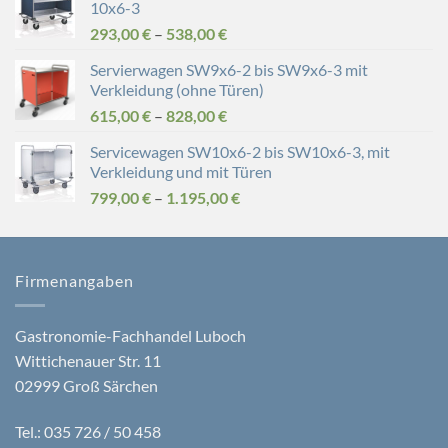
10x6-3
293,00
€
–
538,00
€
Servierwagen SW9x6-2 bis SW9x6-3 mit
Verkleidung (ohne Türen)
615,00
€
–
828,00
€
Servicewagen SW10x6-2 bis SW10x6-3, mit
Verkleidung und mit Türen
799,00
€
–
1.195,00
€
Firmenangaben
Gastronomie-Fachhandel Luboch
Wittichenauer Str. 11
02999 Groß Särchen
Tel.: 035 726 / 50 458