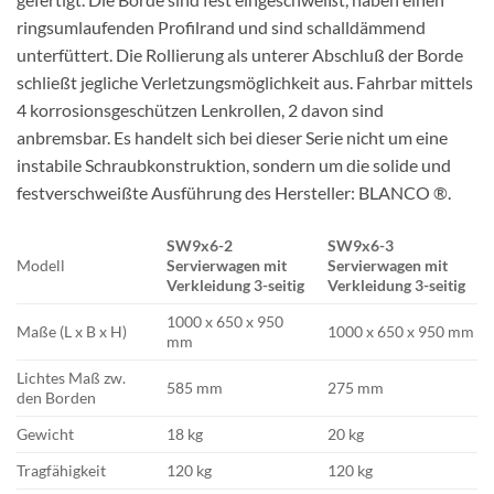
ringsumlaufenden Profilrand und sind schalldämmend
unterfüttert. Die Rollierung als unterer Abschluß der Borde
schließt jegliche Verletzungsmöglichkeit aus. Fahrbar mittels
4 korrosionsgeschützen Lenkrollen, 2 davon sind
anbremsbar. Es handelt sich bei dieser Serie nicht um eine
instabile Schraubkonstruktion, sondern um die solide und
festverschweißte Ausführung des Hersteller: BLANCO ®.
SW9x6-2
SW9x6-3
Modell
Servierwagen mit
Servierwagen mit
Verkleidung 3-seitig
Verkleidung 3-seitig
1000 x 650 x 950
Maße (L x B x H)
1000 x 650 x 950 mm
mm
Lichtes Maß zw.
585 mm
275 mm
den Borden
Gewicht
18 kg
20 kg
Tragfähigkeit
120 kg
120 kg