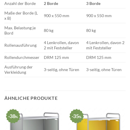
Anzahl der Borde
2 Borde
3 Borde
Maße der Borde (L
900 x 550 mm
900 x 550 mm
x B)
Max. Belastung je
80 kg
80 kg
Bord
4 Lenkrollen, davon
4 Lenkrollen, davon 2
Rollenausführung
2 mit Feststeller
mit Feststeller
Rollendurchmesser
DRM 125 mm
DRM 125 mm
Ausführung der
3-seitig, ohne Türen
3-seitig, ohne Türen
Verkleidung
ÄHNLICHE PRODUKTE
38
35
%
%