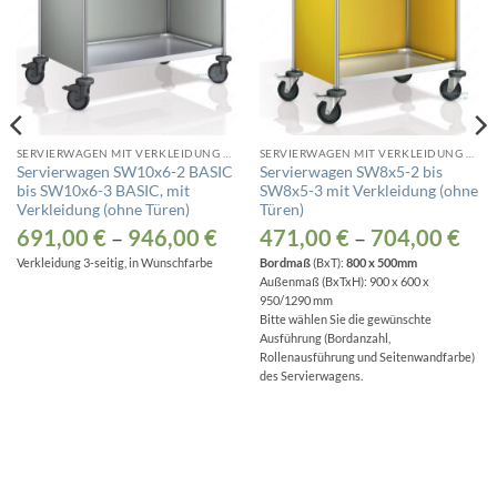
SERVIERWAGEN MIT VERKLEIDUNG OHNE TÜREN
SERVIERWAGEN MIT VERKLEIDUNG OHNE TÜREN
Servierwagen SW10x6-2 BASIC
Servierwagen SW8x5-2 bis
bis SW10x6-3 BASIC, mit
SW8x5-3 mit Verkleidung (ohne
Verkleidung (ohne Türen)
Türen)
691,00
€
–
946,00
€
471,00
€
–
704,00
€
Verkleidung 3-seitig, in Wunschfarbe
Bordmaß
(BxT):
800 x 500mm
Außenmaß (BxTxH): 900 x 600 x
950/1290 mm
Bitte wählen Sie die gewünschte
Ausführung (Bordanzahl,
Rollenausführung und Seitenwandfarbe)
des Servierwagens.